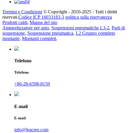
Termini e Condizioni
© Copyright - 2010-2025 : Tutti i diritti
riservati.
Codice ICP 16033183-3
politica sulla riservatezza
Prodotti caldi
,
Mappa del sito
Ammortizzatore per auto
,
Sospensioni pneumatiche L3-2
,
Parti di
sospensione
,
Sospensione pneumatica
,
L2 Gruppo completo
montante
,
Montanti completi
,
Telefono
Telefono
+86-28-6598-8159
E-mail
E-mail
info@leacree.com