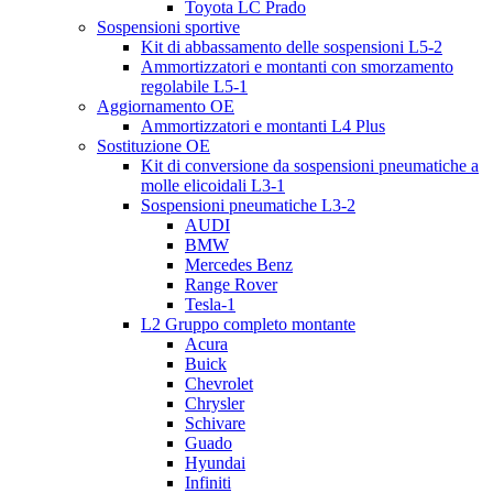
Toyota LC Prado
Sospensioni sportive
Kit di abbassamento delle sospensioni L5-2
Ammortizzatori e montanti con smorzamento
regolabile L5-1
Aggiornamento OE
Ammortizzatori e montanti L4 Plus
Sostituzione OE
Kit di conversione da sospensioni pneumatiche a
molle elicoidali L3-1
Sospensioni pneumatiche L3-2
AUDI
BMW
Mercedes Benz
Range Rover
Tesla-1
L2 Gruppo completo montante
Acura
Buick
Chevrolet
Chrysler
Schivare
Guado
Hyundai
Infiniti