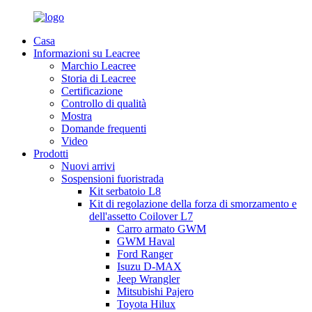
Casa
Informazioni su Leacree
Marchio Leacree
Storia di Leacree
Certificazione
Controllo di qualità
Mostra
Domande frequenti
Video
Prodotti
Nuovi arrivi
Sospensioni fuoristrada
Kit serbatoio L8
Kit di regolazione della forza di smorzamento e
dell'assetto Coilover L7
Carro armato GWM
GWM Haval
Ford Ranger
Isuzu D-MAX
Jeep Wrangler
Mitsubishi Pajero
Toyota Hilux