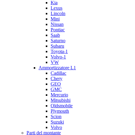
Kia
Lexus
Lincoln
Mini
Nissan
Pontiac
Saab
Saturno
Subaru
Toyota-1
Volvo-1
VW
Ammortizzatore L1
Cadillac
Chery
GEO
GMC
Mercurio
Mitsubishi
Oldsmobile
Plymouth
Scion
Suzuki
Volvo
Parti del montante