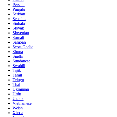
Persian
Punjabi
Serbian
Sesotho
Sinhala
Slovak
Slovenian
Somali
Samoan
Scots Gaelic
Shona
Sindhi
Sundanese
Swahili
Tajik
Tamil
Telugu
Thai
Ukrainian
Urdu
Uzbek
Vietnamese
Welsh
Xhosa