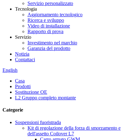
Servizio personalizzato
Tecnologia
Aggiornamento tecnologico
Ricerca e sviluppo
Video di installazione
Rapporto di prova
Servizio
Investimento nel marchio
Garanzia del prodotto
Notizia
Contattaci
English
Casa
Prodotti
Sostituzione OE
L2 Gruppo completo montante
Categorie
Sospensioni fuoristrada
Kit di regolazione della forza di smorzamento e
dell'assetto Coilover L7
Carro armato GWM