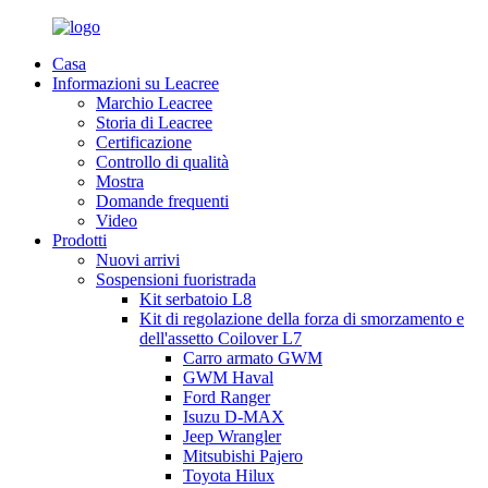
Casa
Informazioni su Leacree
Marchio Leacree
Storia di Leacree
Certificazione
Controllo di qualità
Mostra
Domande frequenti
Video
Prodotti
Nuovi arrivi
Sospensioni fuoristrada
Kit serbatoio L8
Kit di regolazione della forza di smorzamento e
dell'assetto Coilover L7
Carro armato GWM
GWM Haval
Ford Ranger
Isuzu D-MAX
Jeep Wrangler
Mitsubishi Pajero
Toyota Hilux