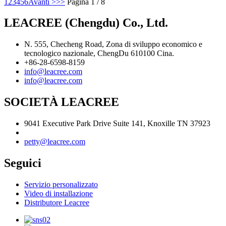
1
2
3
4
5
6
Avanti >
>>
Pagina 1 / 8
LEACREE (Chengdu) Co., Ltd.
N. 555, Checheng Road, Zona di sviluppo economico e
tecnologico nazionale, ChengDu 610100 Cina.
+86-28-6598-8159
info@leacree.com
info@leacree.com
SOCIETÀ LEACREE
9041 Executive Park Drive Suite 141, Knoxille TN 37923
petty@leacree.com
Seguici
Servizio personalizzato
Video di installazione
Distributore Leacree