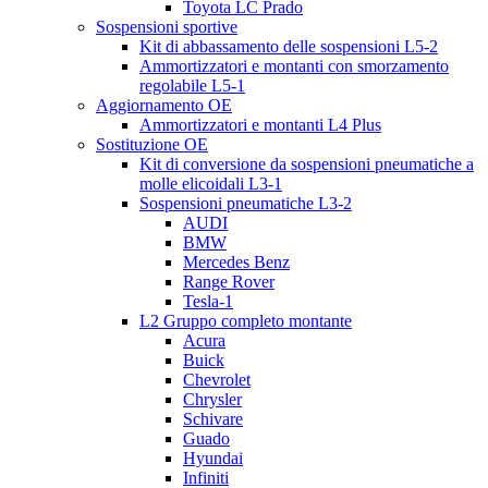
Toyota LC Prado
Sospensioni sportive
Kit di abbassamento delle sospensioni L5-2
Ammortizzatori e montanti con smorzamento
regolabile L5-1
Aggiornamento OE
Ammortizzatori e montanti L4 Plus
Sostituzione OE
Kit di conversione da sospensioni pneumatiche a
molle elicoidali L3-1
Sospensioni pneumatiche L3-2
AUDI
BMW
Mercedes Benz
Range Rover
Tesla-1
L2 Gruppo completo montante
Acura
Buick
Chevrolet
Chrysler
Schivare
Guado
Hyundai
Infiniti