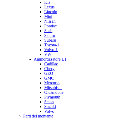
Kia
Lexus
Lincoln
Mini
Nissan
Pontiac
Saab
Saturn
Subaru
Toyota-1
Volvo-1
VW
Ammortizzatore L1
Cadillac
Chery
GEO
GMC
Mercurio
Mitsubishi
Oldsmobile
Plymouth
Scion
Suzuki
Volvo
Parti del montante