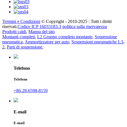
Termini e Condizioni
© Copyright - 2010-2025 : Tutti i diritti
riservati.
Codice ICP 16033183-3
politica sulla riservatezza
Prodotti caldi
,
Mappa del sito
Montanti completi
,
L2 Gruppo completo montante
,
Sospensione
pneumatica
,
Ammortizzatore per auto
,
Sospensioni pneumatiche L3-
2
,
Parti di sospensione
,
Telefono
Telefono
+86-28-6598-8159
E-mail
E-mail