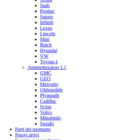
Saab
Pontiac
Saturn
Infiniti
Lexus
Lincoln
Mini
Buick
Hyundai
VW
Toyota-1
Ammortizzatore L1
GMC
GEO
Mercurio
Oldsmobile
Plymouth
Cadillac
Scion
Volvo
Mitsubishi
Suzuki
Parti del montante
Nuovi arrivi