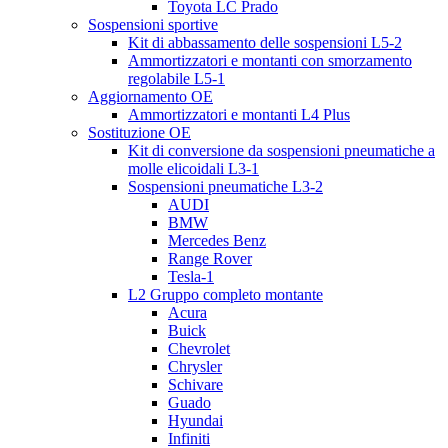
Toyota LC Prado
Sospensioni sportive
Kit di abbassamento delle sospensioni L5-2
Ammortizzatori e montanti con smorzamento
regolabile L5-1
Aggiornamento OE
Ammortizzatori e montanti L4 Plus
Sostituzione OE
Kit di conversione da sospensioni pneumatiche a
molle elicoidali L3-1
Sospensioni pneumatiche L3-2
AUDI
BMW
Mercedes Benz
Range Rover
Tesla-1
L2 Gruppo completo montante
Acura
Buick
Chevrolet
Chrysler
Schivare
Guado
Hyundai
Infiniti