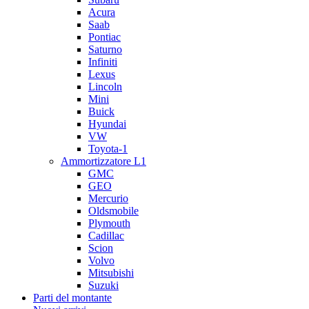
Acura
Saab
Pontiac
Saturno
Infiniti
Lexus
Lincoln
Mini
Buick
Hyundai
VW
Toyota-1
Ammortizzatore L1
GMC
GEO
Mercurio
Oldsmobile
Plymouth
Cadillac
Scion
Volvo
Mitsubishi
Suzuki
Parti del montante