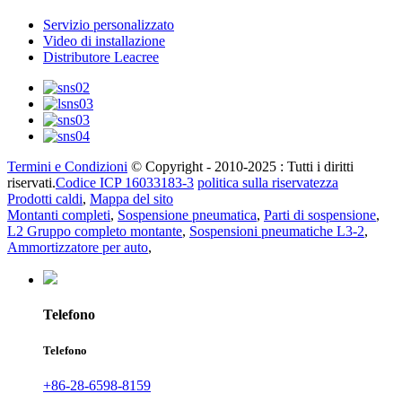
Servizio personalizzato
Video di installazione
Distributore Leacree
Termini e Condizioni
© Copyright - 2010-2025 : Tutti i diritti
riservati.
Codice ICP 16033183-3
politica sulla riservatezza
Prodotti caldi
,
Mappa del sito
Montanti completi
,
Sospensione pneumatica
,
Parti di sospensione
,
L2 Gruppo completo montante
,
Sospensioni pneumatiche L3-2
,
Ammortizzatore per auto
,
Telefono
Telefono
+86-28-6598-8159