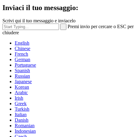
Inviaci il tuo messaggio:
Scrivi qui il tuo messaggio e inviacelo
Premi invio per cercare o ESC per
chiudere
English
Chinese
French
German
Portuguese
Spanish
Russian
Japanese
Korean
Arabic
Irish
Greek
Turkish
Italian
Danish
Romanian
Indonesian
Czech