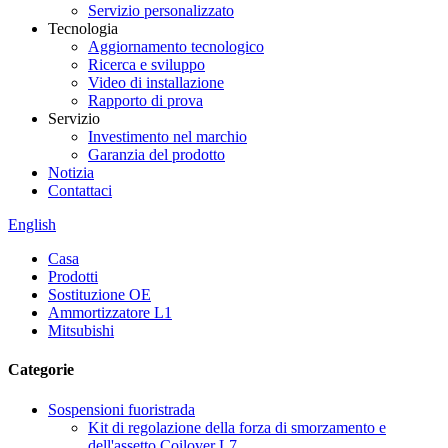
Servizio personalizzato
Tecnologia
Aggiornamento tecnologico
Ricerca e sviluppo
Video di installazione
Rapporto di prova
Servizio
Investimento nel marchio
Garanzia del prodotto
Notizia
Contattaci
English
Casa
Prodotti
Sostituzione OE
Ammortizzatore L1
Mitsubishi
Categorie
Sospensioni fuoristrada
Kit di regolazione della forza di smorzamento e
dell'assetto Coilover L7