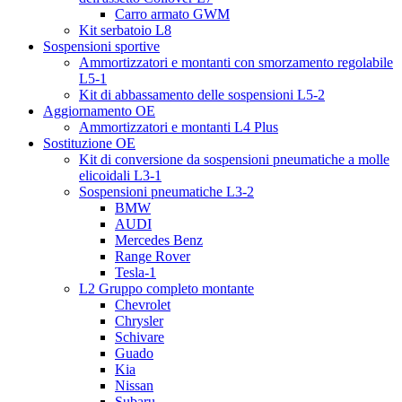
Carro armato GWM
Kit serbatoio L8
Sospensioni sportive
Ammortizzatori e montanti con smorzamento regolabile
L5-1
Kit di abbassamento delle sospensioni L5-2
Aggiornamento OE
Ammortizzatori e montanti L4 Plus
Sostituzione OE
Kit di conversione da sospensioni pneumatiche a molle
elicoidali L3-1
Sospensioni pneumatiche L3-2
BMW
AUDI
Mercedes Benz
Range Rover
Tesla-1
L2 Gruppo completo montante
Chevrolet
Chrysler
Schivare
Guado
Kia
Nissan
Subaru