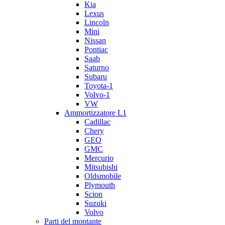
Kia
Lexus
Lincoln
Mini
Nissan
Pontiac
Saab
Saturno
Subaru
Toyota-1
Volvo-1
VW
Ammortizzatore L1
Cadillac
Chery
GEO
GMC
Mercurio
Mitsubishi
Oldsmobile
Plymouth
Scion
Suzuki
Volvo
Parti del montante