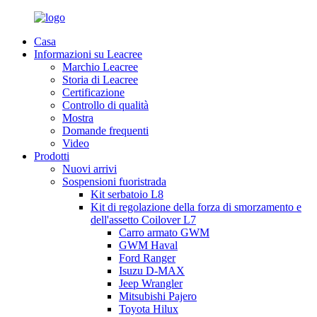
Casa
Informazioni su Leacree
Marchio Leacree
Storia di Leacree
Certificazione
Controllo di qualità
Mostra
Domande frequenti
Video
Prodotti
Nuovi arrivi
Sospensioni fuoristrada
Kit serbatoio L8
Kit di regolazione della forza di smorzamento e
dell'assetto Coilover L7
Carro armato GWM
GWM Haval
Ford Ranger
Isuzu D-MAX
Jeep Wrangler
Mitsubishi Pajero
Toyota Hilux