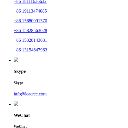
+86 18111636632
+86 19113474085
+86 15680991570
+86 15828563028
+86 15328143031
+86 13154647963
Skype
Skype
info@leacree.com
WeChat
WeChat