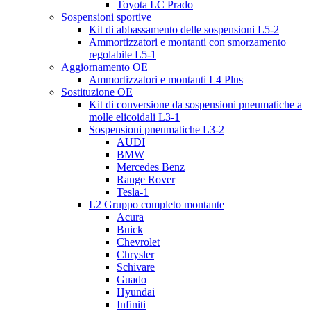
Toyota LC Prado
Sospensioni sportive
Kit di abbassamento delle sospensioni L5-2
Ammortizzatori e montanti con smorzamento
regolabile L5-1
Aggiornamento OE
Ammortizzatori e montanti L4 Plus
Sostituzione OE
Kit di conversione da sospensioni pneumatiche a
molle elicoidali L3-1
Sospensioni pneumatiche L3-2
AUDI
BMW
Mercedes Benz
Range Rover
Tesla-1
L2 Gruppo completo montante
Acura
Buick
Chevrolet
Chrysler
Schivare
Guado
Hyundai
Infiniti