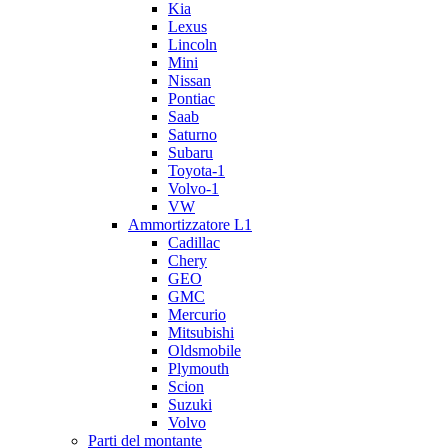
Kia
Lexus
Lincoln
Mini
Nissan
Pontiac
Saab
Saturno
Subaru
Toyota-1
Volvo-1
VW
Ammortizzatore L1
Cadillac
Chery
GEO
GMC
Mercurio
Mitsubishi
Oldsmobile
Plymouth
Scion
Suzuki
Volvo
Parti del montante