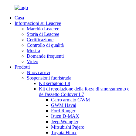
Casa
Informazioni su Leacree
Marchio Leacree
Storia di Leacree
Certificazione
Controllo di qualità
Mostra
Domande frequenti
Video
Prodotti
Nuovi arrivi
Sospensioni fuoristrada
Kit serbatoio L8
Kit di regolazione della forza di smorzamento e
dell'assetto Coilover L7
Carro armato GWM
GWM Haval
Ford Ranger
Isuzu D-MAX
Jeep Wrangler
Mitsubishi Pajero
Toyota Hilux