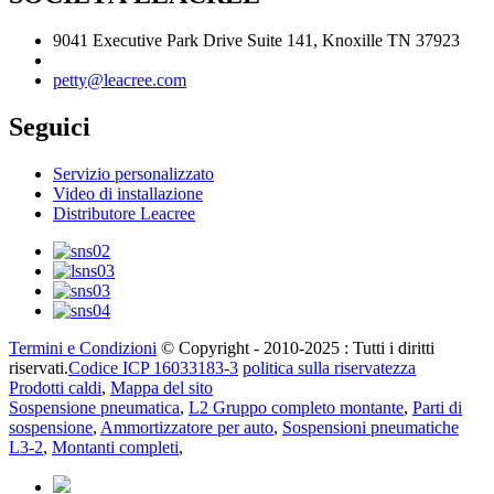
9041 Executive Park Drive Suite 141, Knoxille TN 37923
petty@leacree.com
Seguici
Servizio personalizzato
Video di installazione
Distributore Leacree
Termini e Condizioni
© Copyright - 2010-2025 : Tutti i diritti
riservati.
Codice ICP 16033183-3
politica sulla riservatezza
Prodotti caldi
,
Mappa del sito
Sospensione pneumatica
,
L2 Gruppo completo montante
,
Parti di
sospensione
,
Ammortizzatore per auto
,
Sospensioni pneumatiche
L3-2
,
Montanti completi
,