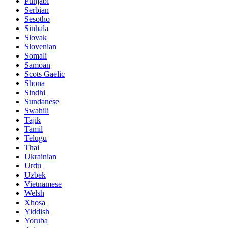
Punjabi
Serbian
Sesotho
Sinhala
Slovak
Slovenian
Somali
Samoan
Scots Gaelic
Shona
Sindhi
Sundanese
Swahili
Tajik
Tamil
Telugu
Thai
Ukrainian
Urdu
Uzbek
Vietnamese
Welsh
Xhosa
Yiddish
Yoruba