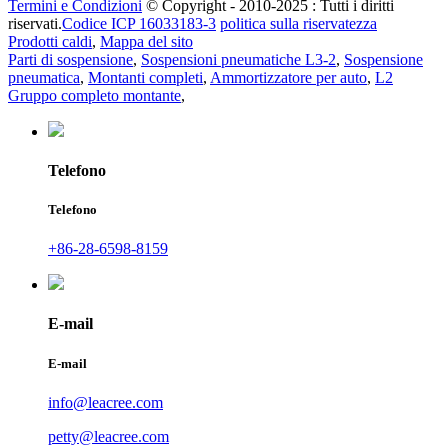
Termini e Condizioni
© Copyright - 2010-2025 : Tutti i diritti
riservati.
Codice ICP 16033183-3
politica sulla riservatezza
Prodotti caldi
,
Mappa del sito
Parti di sospensione
,
Sospensioni pneumatiche L3-2
,
Sospensione
pneumatica
,
Montanti completi
,
Ammortizzatore per auto
,
L2
Gruppo completo montante
,
Telefono
Telefono
+86-28-6598-8159
E-mail
E-mail
info@leacree.com
petty@leacree.com