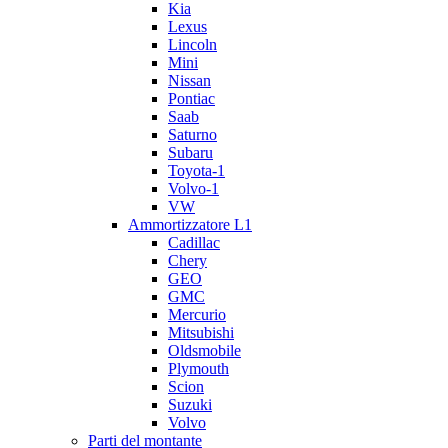
Kia
Lexus
Lincoln
Mini
Nissan
Pontiac
Saab
Saturno
Subaru
Toyota-1
Volvo-1
VW
Ammortizzatore L1
Cadillac
Chery
GEO
GMC
Mercurio
Mitsubishi
Oldsmobile
Plymouth
Scion
Suzuki
Volvo
Parti del montante