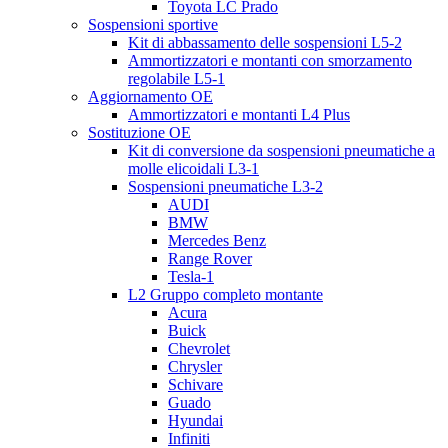
Toyota LC Prado
Sospensioni sportive
Kit di abbassamento delle sospensioni L5-2
Ammortizzatori e montanti con smorzamento
regolabile L5-1
Aggiornamento OE
Ammortizzatori e montanti L4 Plus
Sostituzione OE
Kit di conversione da sospensioni pneumatiche a
molle elicoidali L3-1
Sospensioni pneumatiche L3-2
AUDI
BMW
Mercedes Benz
Range Rover
Tesla-1
L2 Gruppo completo montante
Acura
Buick
Chevrolet
Chrysler
Schivare
Guado
Hyundai
Infiniti