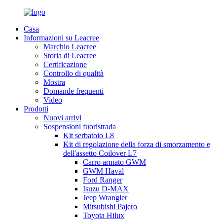
Casa
Informazioni su Leacree
Marchio Leacree
Storia di Leacree
Certificazione
Controllo di qualità
Mostra
Domande frequenti
Video
Prodotti
Nuovi arrivi
Sospensioni fuoristrada
Kit serbatoio L8
Kit di regolazione della forza di smorzamento e
dell'assetto Coilover L7
Carro armato GWM
GWM Haval
Ford Ranger
Isuzu D-MAX
Jeep Wrangler
Mitsubishi Pajero
Toyota Hilux